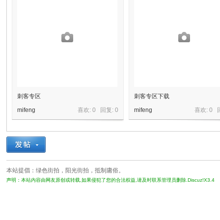
镜
刺客专区
刺客专区下载
mifeng
喜欢: 0 回复:
0
mifeng
喜欢: 0 
原
本站提倡：绿色街拍，阳光街拍，抵制庸俗。
声明：本站内容由网友原创或转载,如果侵犯了您的合法权益,请及时联系管理员删除.Discuz!X3.4
创