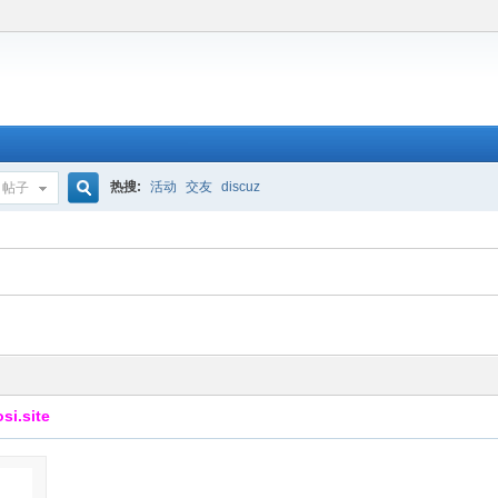
热搜:
活动
交友
discuz
帖子
搜
索
.site