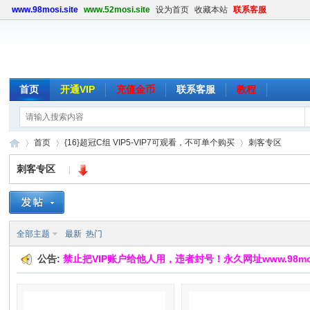
www.98mosi.site
www.52mosi.site
设为首页
收藏本站
联系客服
首页
开通VIP
充值金币
联系客服
教程
首页
{16}超冠C组 VIP5-VIP7可观看，不可单个购买
刺客专区
刺客专区
|
魔
»
›
›
全部主题
最新
热门
公告:
禁止把VIP账户给他人用，违者封号！永久网址www.98mosi