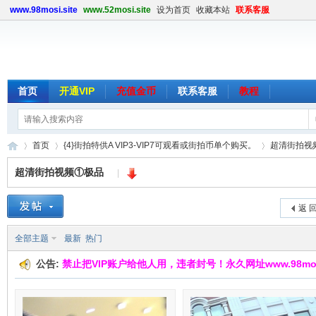
www.98mosi.site
www.52mosi.site
设为首页
收藏本站
联系客服
首页
开通VIP
充值金币
联系客服
教程
首页
{4}街拍特供A VIP3-VIP7可观看或街拍币单个购买。
超清街拍视
超清街拍视频①极品
|
魔
»
›
›
返 
全部主题
最新
热门
公告:
禁止把VIP账户给他人用，违者封号！永久网址www.98mosi.