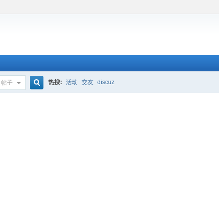
热搜:
活动
交友
discuz
帖子
搜
索