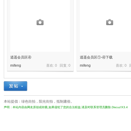
镜
逍遥会员区④
逍遥会员区①-④下载
mifeng
喜欢: 0 回复:
0
mifeng
喜欢: 0 
原
本站提倡：绿色街拍，阳光街拍，抵制庸俗。
声明：本站内容由网友原创或转载,如果侵犯了您的合法权益,请及时联系管理员删除.Discuz!X3.4
创