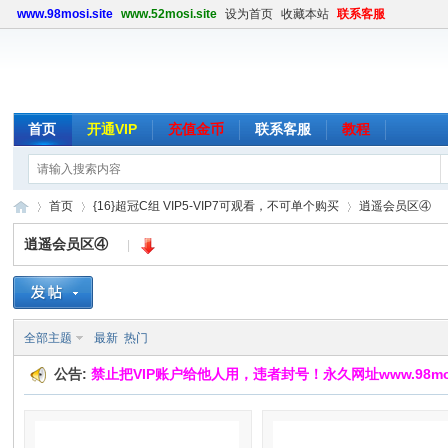
www.98mosi.site
www.52mosi.site
设为首页
收藏本站
联系客服
首页
开通VIP
充值金币
联系客服
教程
首页
{16}超冠C组 VIP5-VIP7可观看，不可单个购买
逍遥会员区④
逍遥会员区④
|
魔
»
›
›
全部主题
最新
热门
公告:
禁止把VIP账户给他人用，违者封号！永久网址www.98mosi